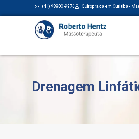
(41) 98800-9976
Quiropraxia em Curitiba - M
Drenagem Linfátic