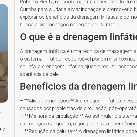
Roberto Hentz, massoterapeuta especializado em dr
Curitiba para ajudar a aliviar inchaços e promover o
explorar os benefícios da drenagem linfática e co
busca aliviar inchaços na região de Curitiba.
O que é a drenagem linfát
A drenagem linfática é uma técnica de massagem su
o sistema linfático, responsável por eliminar toxina
da linfa, a drenagem linfática ajuda a reduzir inchaç
aparência da pele.
Benefícios da drenagem li
– **Alívio de inchaços:** A drenagem linfática é espe
a
causados por problemas de circulação, pós-operatóri
– **Melhora da circulação:** Ao estimular o sistema 
a circulação sanguínea, o que pode trazer benefíci
a
e
– **Redução da celulite:** A drenagem linfática pode a
e
.