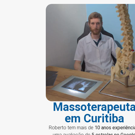
Massoterapeut
em Curitiba
Roberto tem mais de
10 anos experiênci
uma avaliação de
5 estrelas no Googl