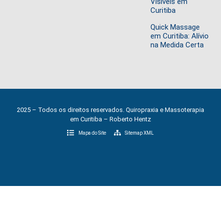
Visíveis em
Curitiba
Quick Massage
em Curitiba: Alívio
na Medida Certa
2025 – Todos os direitos reservados. Quiropraxia e Massoterapia
em Curitiba – Roberto Hentz
Mapa do Site
Sitemap XML