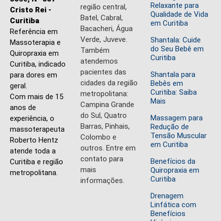
Relaxante para
região central,
Cristo Rei -
Qualidade de Vida
Batel, Cabral,
Curitiba
em Curitiba
Bacacheri, Água
Referência em
Verde, Juveve.
Shantala: Cuide
Massoterapia e
do Seu Bebê em
Também
Quiropraxia em
Curitiba
atendemos
Curitiba, indicado
pacientes das
Shantala para
para dores em
cidades da região
Bebês em
geral.
Curitiba: Saiba
metropolitana:
Com mais de 15
Mais
Campina Grande
anos de
do Sul, Quatro
Massagem para
experiência, o
Barras, Pinhais,
Redução de
massoterapeuta
Tensão Muscular
Colombo e
Roberto Hentz
em Curitiba
outros. Entre em
atende toda a
contato para
Benefícios da
Curitiba e região
mais
Quiropraxia em
metropolitana.
Curitiba
informações.
Drenagem
Linfática com
Benefícios