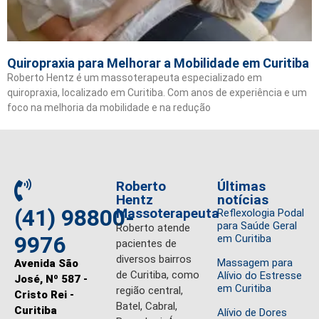
Quiropraxia para Melhorar a Mobilidade em Curitiba
Roberto Hentz é um massoterapeuta especializado em
quiropraxia, localizado em Curitiba. Com anos de experiência e um
foco na melhoria da mobilidade e na redução
Roberto
Últimas
Hentz
notícias
(41) 98800-
Massoterapeuta
Reflexologia Podal
para Saúde Geral
Roberto atende
9976
em Curitiba
pacientes de
diversos bairros
Massagem para
Avenida São
de Curitiba, como
Alívio do Estresse
José, Nº 587 -
em Curitiba
região central,
Cristo Rei -
Batel, Cabral,
Curitiba
Alívio de Dores