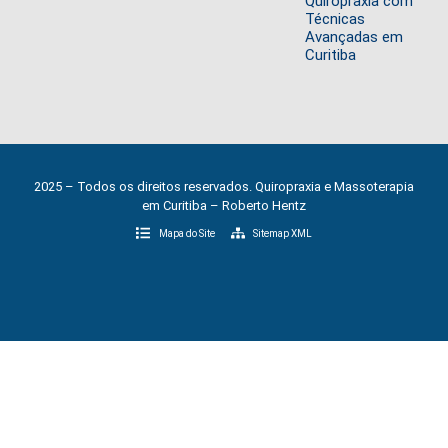
Quiropraxia com
Técnicas
Avançadas em
Curitiba
2025 – Todos os direitos reservados. Quiropraxia e Massoterapia
em Curitiba – Roberto Hentz
Mapa do Site
Sitemap XML