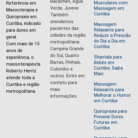
Bacacheri, Água
Musculares com
Referência em
Verde, Juveve.
Massagem em
Massoterapia e
Curitiba
Também
Quiropraxia em
atendemos
Curitiba, indicado
Massagem
pacientes das
Relaxante para
para dores em
cidades da região
Reduzir a Pressão
geral.
do Dia a Dia em
metropolitana:
Com mais de 15
Curitiba
Campina Grande
anos de
do Sul, Quatro
Shantala para
experiência, o
Barras, Pinhais,
Bebês em
massoterapeuta
Curitiba: Saiba
Colombo e
Roberto Hentz
Mais
outros. Entre em
atende toda a
contato para
Massagem
Curitiba e região
mais
Relaxante para
metropolitana.
Melhorar o Humor
informações.
em Curitiba
Quiropraxia para
Prevenir Dores
Futuras em
Curitiba