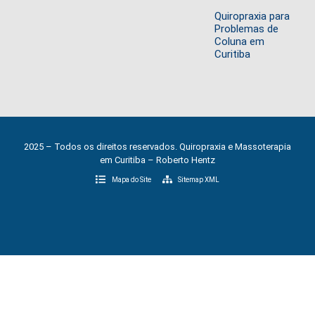
Quiropraxia para
Problemas de
Coluna em
Curitiba
2025 – Todos os direitos reservados. Quiropraxia e Massoterapia
em Curitiba – Roberto Hentz
Mapa do Site
Sitemap XML