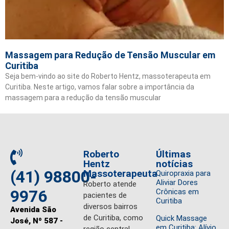
Massagem para Redução de Tensão Muscular em
Curitiba
Seja bem-vindo ao site do Roberto Hentz, massoterapeuta em
Curitiba. Neste artigo, vamos falar sobre a importância da
massagem para a redução da tensão muscular
Roberto
Últimas
Hentz
notícias
(41) 98800-
Massoterapeuta
Quiropraxia para
Aliviar Dores
Roberto atende
9976
Crônicas em
pacientes de
Curitiba
diversos bairros
Avenida São
de Curitiba, como
Quick Massage
José, Nº 587 -
em Curitiba: Alívio
região central,