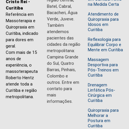
Cristo Rei -
na Medida Certa
Batel, Cabral,
Curitiba
Bacacheri, Água
Atendimento de
Referência em
Verde, Juveve.
Quiropraxia para
Massoterapia e
Idosos em
Também
Quiropraxia em
Curitiba
atendemos
Curitiba, indicado
pacientes das
Reflexologia para
para dores em
cidades da região
Equilibrar Corpo e
geral.
Mente em Curitiba
metropolitana:
Com mais de 15
Campina Grande
anos de
Massagem
do Sul, Quatro
Desportiva para
experiência, o
Barras, Pinhais,
Pós-Treinos em
massoterapeuta
Curitiba
Colombo e
Roberto Hentz
outros. Entre em
atende toda a
Drenagem
contato para
Linfática Pós-
Curitiba e região
mais
Cirúrgica em
metropolitana.
Curitiba
informações.
Quiropraxia para
Melhorar a
Postura em
Curitiba