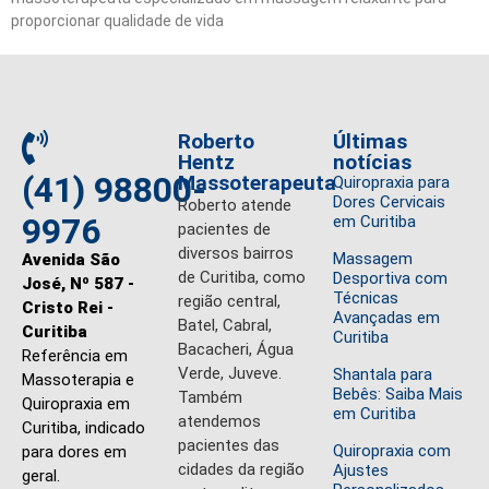
proporcionar qualidade de vida
Roberto
Últimas
Hentz
notícias
(41) 98800-
Massoterapeuta
Quiropraxia para
Dores Cervicais
Roberto atende
9976
em Curitiba
pacientes de
diversos bairros
Massagem
Avenida São
de Curitiba, como
Desportiva com
José, Nº 587 -
Técnicas
região central,
Cristo Rei -
Avançadas em
Batel, Cabral,
Curitiba
Curitiba
Bacacheri, Água
Referência em
Verde, Juveve.
Shantala para
Massoterapia e
Bebês: Saiba Mais
Também
Quiropraxia em
em Curitiba
atendemos
Curitiba, indicado
pacientes das
Quiropraxia com
para dores em
cidades da região
Ajustes
geral.