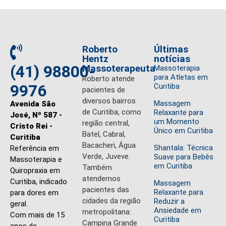
Roberto
Últimas
Hentz
notícias
(41) 98800-
Massoterapeuta
Massoterapia
para Atletas em
Roberto atende
9976
Curitiba
pacientes de
diversos bairros
Massagem
Avenida São
de Curitiba, como
Relaxante para
José, Nº 587 -
um Momento
região central,
Cristo Rei -
Único em Curitiba
Batel, Cabral,
Curitiba
Bacacheri, Água
Shantala: Técnica
Referência em
Verde, Juveve.
Suave para Bebês
Massoterapia e
em Curitiba
Também
Quiropraxia em
atendemos
Curitiba, indicado
Massagem
pacientes das
Relaxante para
para dores em
cidades da região
Reduzir a
geral.
Ansiedade em
metropolitana:
Com mais de 15
Curitiba
Campina Grande
anos de