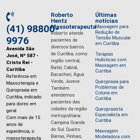
Roberto
Últimas
Hentz
notícias
(41) 98800-
Massoterapeuta
Massagem para
Redução de
Roberto atende
9976
Tensão Muscular
pacientes de
em Curitiba
diversos bairros
Avenida São
de Curitiba, como
Terapias
José, Nº 587 -
Holísticas com
região central,
Cristo Rei -
Massagem em
Batel, Cabral,
Curitiba
Curitiba
Bacacheri, Água
Referência em
Verde, Juveve.
Quiropraxia para
Massoterapia e
Problemas de
Também
Quiropraxia em
Coluna em
atendemos
Curitiba, indicado
Curitiba
pacientes das
para dores em
cidades da região
Quiropraxista
geral.
Especialista em
metropolitana:
Com mais de 15
Curitiba
Campina Grande
anos de
do Sul, Quatro
Massagem
experiência, o
Barras, Pinhais,
Modeladora com
massoterapeuta