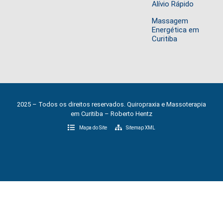
Alívio Rápido
Massagem
Energética em
Curitiba
2025 – Todos os direitos reservados. Quiropraxia e Massoterapia
em Curitiba – Roberto Hentz
Mapa do Site
Sitemap XML