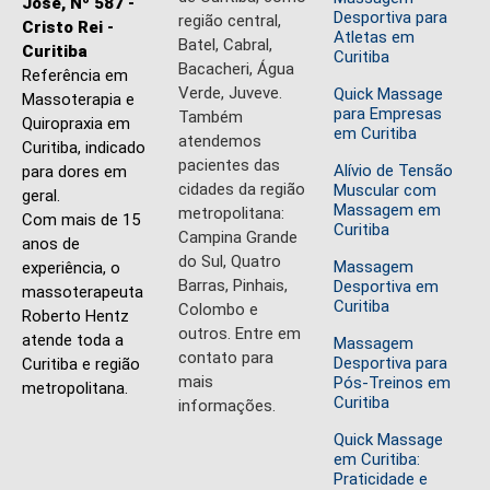
José, Nº 587 -
Desportiva para
região central,
Cristo Rei -
Atletas em
Batel, Cabral,
Curitiba
Curitiba
Bacacheri, Água
Referência em
Verde, Juveve.
Quick Massage
Massoterapia e
para Empresas
Também
Quiropraxia em
em Curitiba
atendemos
Curitiba, indicado
pacientes das
Alívio de Tensão
para dores em
cidades da região
Muscular com
geral.
Massagem em
metropolitana:
Com mais de 15
Curitiba
Campina Grande
anos de
do Sul, Quatro
Massagem
experiência, o
Barras, Pinhais,
Desportiva em
massoterapeuta
Curitiba
Colombo e
Roberto Hentz
outros. Entre em
atende toda a
Massagem
contato para
Desportiva para
Curitiba e região
mais
Pós-Treinos em
metropolitana.
Curitiba
informações.
Quick Massage
em Curitiba:
Praticidade e