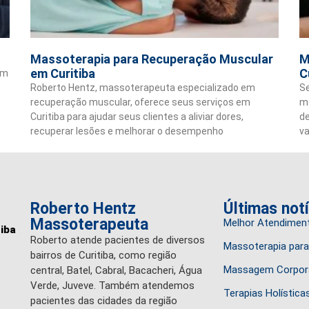
Massoterapia para Recuperação Muscular
M
em Curitiba
C
em
Roberto Hentz, massoterapeuta especializado em
Se
recuperação muscular, oferece seus serviços em
ma
Curitiba para ajudar seus clientes a aliviar dores,
de
recuperar lesões e melhorar o desempenho
va
Roberto Hentz
Últimas not
Massoterapeuta
Melhor Atendiment
tiba
Roberto atende pacientes de diversos
Massoterapia para
bairros de Curitiba, como região
Massagem Corpora
central, Batel, Cabral, Bacacheri, Água
Verde, Juveve. Também atendemos
Terapias Holístic
pacientes das cidades da região