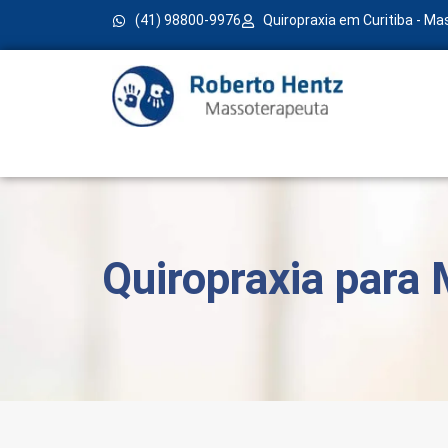
(41) 98800-9976
Quiropraxia em Curitiba - M
Quiropraxia para 