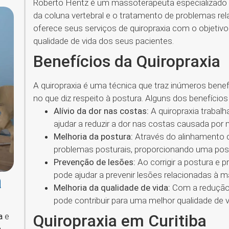
Roberto Hentz é um massoterapeuta especializado e
da coluna vertebral e o tratamento de problemas rel
oferece seus serviços de quiropraxia com o objetivo 
qualidade de vida dos seus pacientes.
Benefícios da Quiropraxia
A quiropraxia é uma técnica que traz inúmeros bene
no que diz respeito à postura. Alguns dos benefícios
Alívio da dor nas costas:
A quiropraxia trabalh
ajudar a reduzir a dor nas costas causada por 
Melhoria da postura:
Através do alinhamento da
problemas posturais, proporcionando uma post
Prevenção de lesões:
Ao corrigir a postura e 
pode ajudar a prevenir lesões relacionadas à 
a
Melhoria da qualidade de vida:
Com a redução d
pode contribuir para uma melhor qualidade de vi
Quiropraxia em Curitiba
a
e
e
.