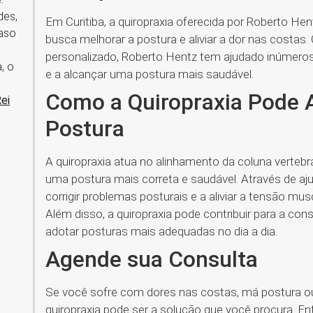
des,
Em Curitiba, a quiropraxia oferecida por Roberto He
caso
busca melhorar a postura e aliviar a dor nas costa
personalizado, Roberto Hentz tem ajudado inúmeros 
, o
e a alcançar uma postura mais saudável.
Como a Quiropraxia Pode A
Rei
Postura
A quiropraxia atua no alinhamento da coluna verteb
uma postura mais correta e saudável. Através de aju
corrigir problemas posturais e a aliviar a tensão m
Além disso, a quiropraxia pode contribuir para a con
adotar posturas mais adequadas no dia a dia.
Agende sua Consulta
Se você sofre com dores nas costas, má postura ou
quiropraxia pode ser a solução que você procura. 