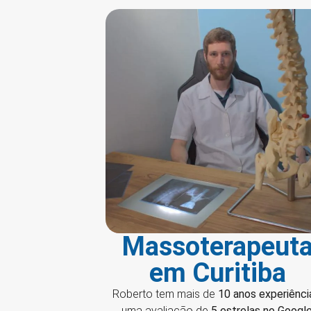
Massoterapeut
em Curitiba
Roberto tem mais de
10 anos experiênci
uma avaliação de
5 estrelas no Googl