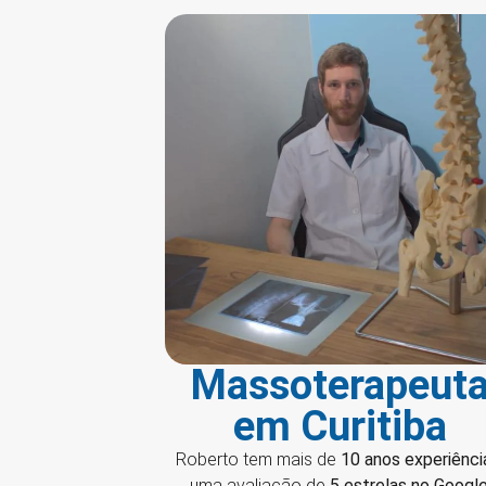
Massoterapeut
em Curitiba
Roberto tem mais de
10 anos experiênci
uma avaliação de
5 estrelas no Googl