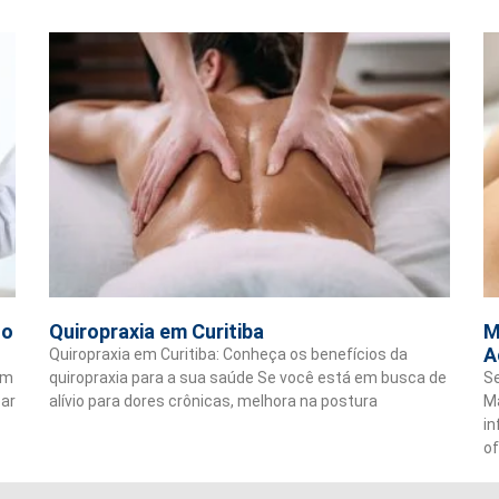
to
Quiropraxia em Curitiba
M
A
Quiropraxia em Curitiba: Conheça os benefícios da
em
quiropraxia para a sua saúde Se você está em busca de
Se
ear
alívio para dores crônicas, melhora na postura
Ma
i
o