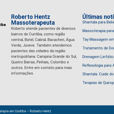
Roberto Hentz
Últimas not
Massoterapeuta
Shantala para Bebê
tiba
Roberto atende pacientes de diversos
Massoterapia para 
bairros de Curitiba, como região
Tay Massagem em 
central, Batel, Cabral, Bacacheri, Água
Verde, Juveve. Também atendemos
Tratamento de Dor
pacientes das cidades da região
metropolitana: Campina Grande do Sul,
Drenagem Linfática
Quatro Barras, Pinhais, Colombo e
Reflexologia para 
outros. Entre em contato para mais
informações.
Shantala: Cuide do
Terapias de Quiro
erapia em Curitiba – Roberto Hentz