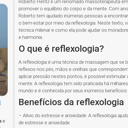
Roberto Hentz é um renomado massoterapeuta em Cur
promover o equilíbrio do corpo e da mente. Com ano
Roberto tem ajudado inúmeras pessoas a encontrar a
o bem-estar por meio da reflexologia. Neste texto,
técnica milenar e como ela pode ajudar os moradores
e harmonia.
O que é reflexologia?
A reflexologia é uma técnica de massagem que se b
reflexos nos pés, mãos e orelhas que correspondem 
aplicar pressão nestes pontos, é possível estimular 
mente. A reflexologia tem sido praticada há milhare
mundo e é conhecida por seus inúmeros benefícios 
a
Benefícios da reflexologia
– Alívio do estresse e ansiedade: A reflexologia ajud
a
e
de estresse e ansiedade.
e
.