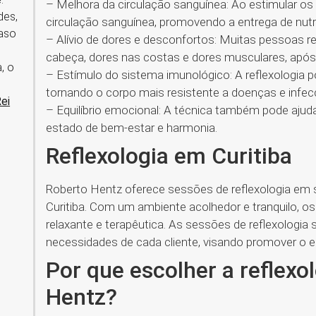
– Melhora da circulação sanguínea: Ao estimular os 
des,
circulação sanguínea, promovendo a entrega de nutri
caso
– Alívio de dores e desconfortos: Muitas pessoas re
cabeça, dores nas costas e dores musculares, após 
, o
– Estímulo do sistema imunológico: A reflexologia p
tornando o corpo mais resistente a doenças e infec
Rei
– Equilíbrio emocional: A técnica também pode aju
estado de bem-estar e harmonia.
Reflexologia em Curitiba
Roberto Hentz oferece sessões de reflexologia em s
Curitiba. Com um ambiente acolhedor e tranquilo, o
relaxante e terapêutica. As sessões de reflexologi
necessidades de cada cliente, visando promover o eq
Por que escolher a reflex
Hentz?