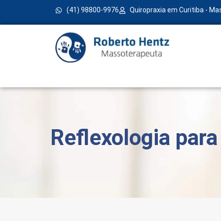
(41) 98800-9976
Quiropraxia em Curitiba - M
Reflexologia para